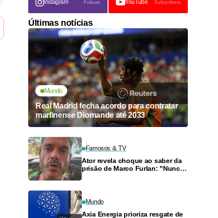
Instagram
YouTube
Follows
Subscribers
Últimas notícias
Mundo
Real Madrid fecha acordo para contratar
marfinense Diomande até 2033
Famosos & TV
Ator revela choque ao saber da
prisão de Marco Furlan: "Nunca
percebi nada"
Mundo
Axia Energia prioriza resgate de