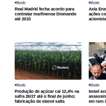
Mundo
Mundo
Real Madrid fecha acordo para
Axia Ene
contratar marfinense Diomande
ações c
até 2033
acionist
Mundo
Mundo
Produção de açúcar cai 12,4% na
Israel a
safra 26/27 até o final de junho;
assassina
fabricação de etanol salta
em raro 