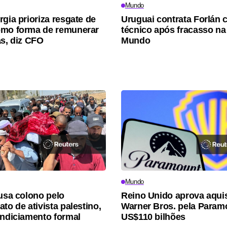
Mundo
rgia prioriza resgate de
Uruguai contrata Forlán
omo forma de remunerar
técnico após fracasso n
as, diz CFO
Mundo
Mundo
cusa colono pelo
Reino Unido aprova aqui
to de ativista palestino,
Warner Bros. pela Param
indiciamento formal
US$110 bilhões