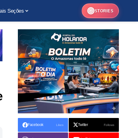
ais Seções
STORIES
e
Facebook
Twitter
Likes
Follows