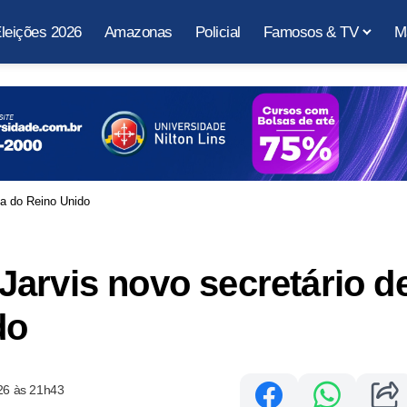
leições 2026
Amazonas
Policial
Famosos & TV
M
sa do Reino Unido
arvis novo secretário d
do
26 às 21h43