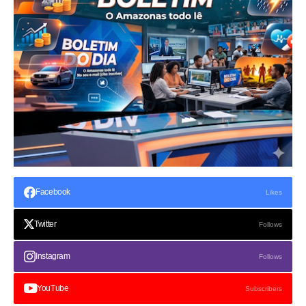
Facebook
Likes
Twitter
Follows
Instagram
Follows
YouTube
Subscribers