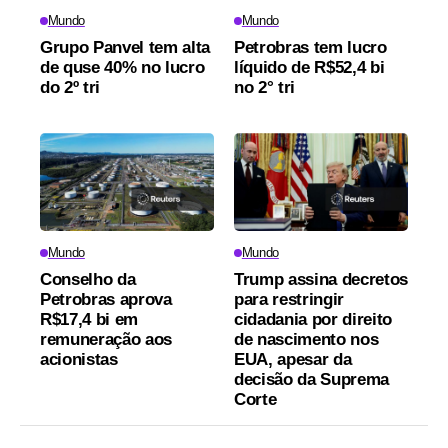
Mundo
Mundo
Grupo Panvel tem alta
Petrobras tem lucro
de quse 40% no lucro
líquido de R$52,4 bi
do 2º tri
no 2° tri
Mundo
Mundo
Conselho da
Trump assina decretos
Petrobras aprova
para restringir
R$17,4 bi em
cidadania por direito
remuneração aos
de nascimento nos
acionistas
EUA, apesar da
decisão da Suprema
Corte