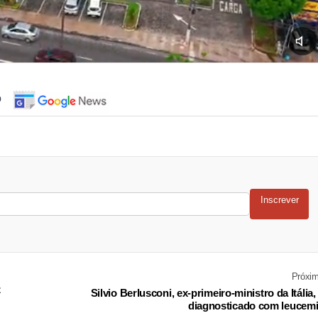
o
Inscrever
Próxi
z
Silvio Berlusconi, ex-primeiro-ministro da Itália,
diagnosticado com leucem