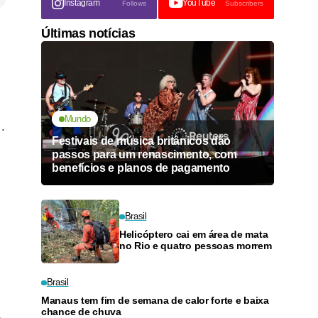
Instagram
YouTube
Follows
Subscribers
Últimas notícias
Mundo
a
.
Festivais de música britânicos dão
passos para um renascimento, com
benefícios e planos de pagamento
Brasil
Helicóptero cai em área de mata
no Rio e quatro pessoas morrem
Brasil
Manaus tem fim de semana de calor forte e baixa
chance de chuva