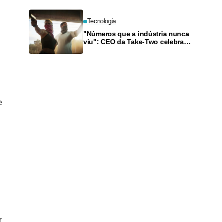
Tecnologia
"Números que a indústria nunca
viu": CEO da Take-Two celebra
pré-vendas de GTA 6 — e explica
o fim do disco
e
r