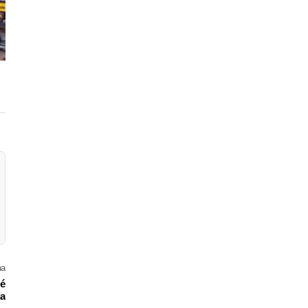
ma
 é
ia