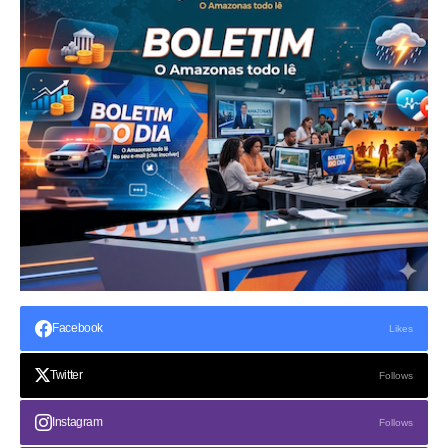
Facebook
Likes
Twitter
Follows
Instagram
Follows