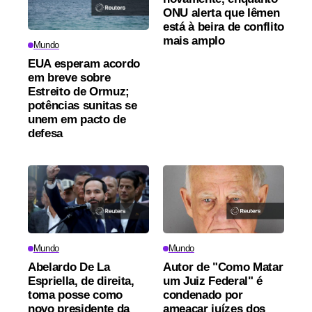
ONU alerta que Iêmen
está à beira de conflito
mais amplo
Mundo
EUA esperam acordo
em breve sobre
Estreito de Ormuz;
potências sunitas se
unem em pacto de
defesa
Mundo
Mundo
Abelardo De La
Autor de "Como Matar
Espriella, de direita,
um Juiz Federal" é
toma posse como
condenado por
novo presidente da
ameaçar juízes dos