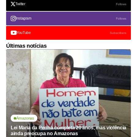
Twitter
Follows
Instagram
Follows
YouTube
Subscribers
Últimas notícias
Amazonas
Lei Maria da Penha completa 20 anos, mas violência
ainda preocupa no Amazonas