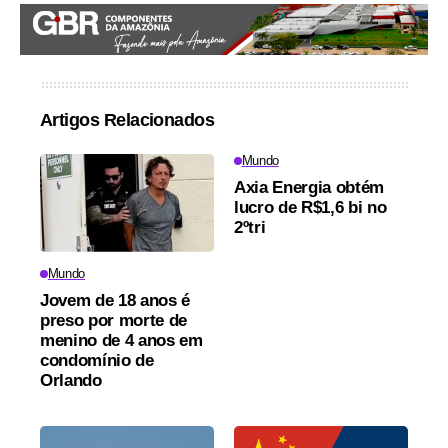
Artigos Relacionados
Mundo
Axia Energia obtém
lucro de R$1,6 bi no
2ºtri
Mundo
Jovem de 18 anos é
preso por morte de
menino de 4 anos em
condomínio de
Orlando