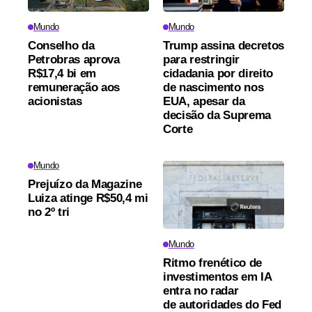
Mundo
Mundo
Conselho da
Trump assina decretos
Petrobras aprova
para restringir
R$17,4 bi em
cidadania por direito
remuneração aos
de nascimento nos
acionistas
EUA, apesar da
decisão da Suprema
Corte
Mundo
Prejuízo da Magazine
Luiza atinge R$50,4 mi
no 2º tri
Mundo
Ritmo frenético de
investimentos em IA
entra no radar
de autoridades do Fed