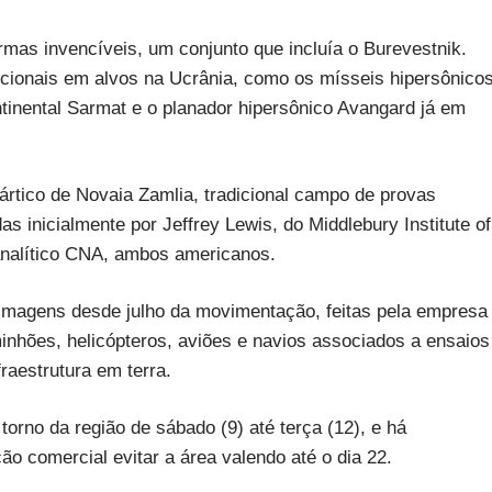
mas invencíveis, um conjunto que incluía o Burevestnik.
ionais em alvos na Ucrânia, como os mísseis hipersônico
ontinental Sarmat e o planador hipersônico Avangard já em
rtico de Novaia Zamlia, tradicional campo de provas
as inicialmente por Jeffrey Lewis, do Middlebury Institute of
 analítico CNA, ambos americanos.
 imagens desde julho da movimentação, feitas pela empresa
nhões, helicópteros, aviões e navios associados a ensaios
fraestrutura em terra.
orno da região de sábado (9) até terça (12), e há
ão comercial evitar a área valendo até o dia 22.