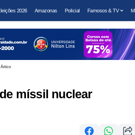
leições 2026
Amazonas
Policial
Famosos & TV
M
 Ártico
de míssil nuclear