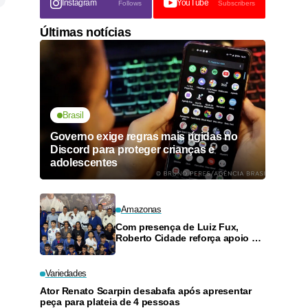
Instagram
YouTube
Follows
Subscribers
Últimas notícias
Brasil
Governo exige regras mais rígidas no
Discord para proteger crianças e
adolescentes
Amazonas
Com presença de Luiz Fux,
Roberto Cidade reforça apoio a
projeto social de jiu-jitsu no
Ouro Verde
Variedades
Ator Renato Scarpin desabafa após apresentar
peça para plateia de 4 pessoas