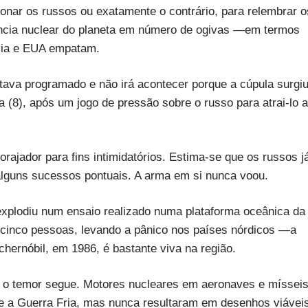
nar os russos ou exatamente o contrário, para relembrar o
ncia nuclear do planeta em número de ogivas —em termos
ssia e EUA empatam.
estava programado e não irá acontecer porque a cúpula surgi
 (8), após um jogo de pressão sobre o russo para atrai-lo a
orajador para fins intimidatórios. Estima-se que os russos j
alguns sucessos pontuais. A arma em si nunca voou.
explodiu num ensaio realizado numa plataforma oceânica da
 cinco pessoas, levando a pânico nos países nórdicos —a
chernóbil, em 1986, é bastante viva na região.
 o temor segue. Motores nucleares em aeronaves e míssei
 a Guerra Fria, mas nunca resultaram em desenhos viáveis