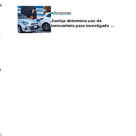
s
Amazonas
Justiça determina uso de
tornozeleira para investigado por
perseguir estudante em Manaus
u
á
s
.