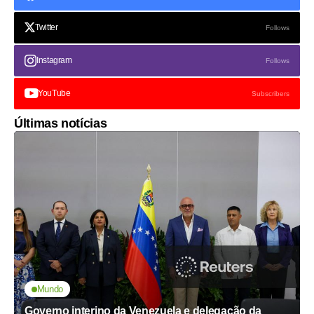
Twitter
Follows
Instagram
Follows
YouTube
Subscribers
Últimas notícias
Mundo
Governo interino da Venezuela e delegação da