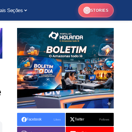
ais Seções
STORIES
e
Facebook
Twitter
Likes
Follows