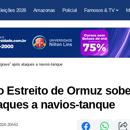
leições 2026
Amazonas
Policial
Famosos & TV
M
“grave” após ataques a navios-tanque
o Estreito de Ormuz sob
aques a navios-tanque
2026 20h51