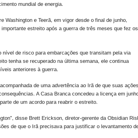
imento mundial de energia.
e Washington e Teerã, em vigor desde o final de junho,
importante estreito após a guerra de três meses que fez os
 nível de risco para embarcações que transitam pela via
eito tenha se recuperado na última semana, ele continua
íveis anteriores à guerra.
o acompanhada de uma advertência ao Irã de que suas açõe
am consequências. A Casa Branca concedeu a licença em junh
arte de um acordo para reabrir o estreito.
on”, disse Brett Erickson, diretor-gerente da Obsidian Ris
es de que o Irã precisava para justificar o levantamento d