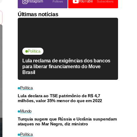
Instagram
YouTube
Follows
Subscribers
Últimas notícias
Política
Lula reclama de exigências dos bancos
para liberar financiamento do Move
Brasil
Política
Lula declara ao TSE patrimônio de R$ 4,7
milhões, valor 35% menor do que em 2022
Mundo
Turquia sugere que Rússia e Ucrânia suspendam
ataques no Mar Negro, diz ministro
Política