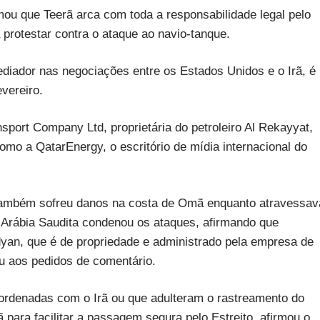
mou que Teerã arca com toda a responsabilidade legal pelo
protestar contra o ataque ao navio-tanque.
diador nas negociações entre os Estados Unidos e o Irã, é
evereiro.
port Company Ltd, proprietária do petroleiro Al Rekayyat,
mo a QatarEnergy, o escritório de mídia internacional do
 também sofreu danos na costa de Omã enquanto atravessav
a Arábia Saudita condenou os ataques, afirmando que
dyan, que é de propriedade e administrado pela empresa de
u aos pedidos de comentário.
ordenadas com o Irã ou que adulteram o rastreamento do
 para facilitar a passagem segura pelo Estreito, afirmou o