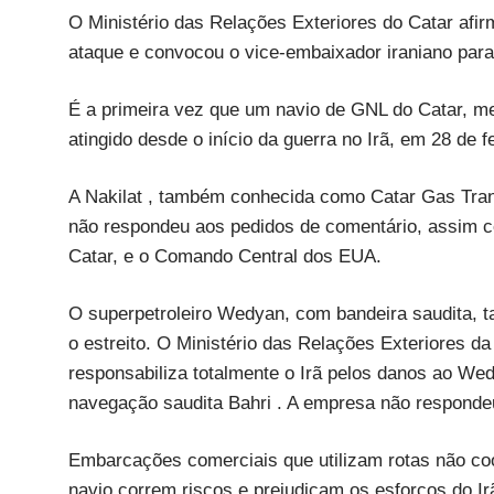
O Ministério das Relações Exteriores do Catar afir
ataque e convocou o vice-embaixador iraniano para 
É a primeira vez que um navio de GNL do Catar, me
atingido desde o início da guerra no Irã, em 28 de f
A Nakilat , também conhecida como Catar Gas Trans
não respondeu aos pedidos de comentário, assim co
Catar, e o Comando Central dos EUA.
O superpetroleiro Wedyan, com bandeira saudita,
o estreito. O Ministério das Relações Exteriores d
responsabiliza totalmente o Irã pelos danos ao We
navegação saudita Bahri . A empresa não responde
Embarcações comerciais que utilizam rotas não co
navio correm riscos e prejudicam os esforços do Irã