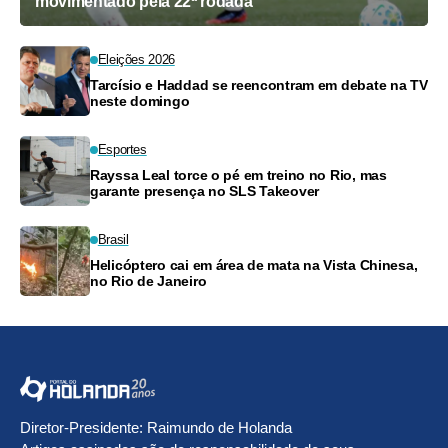
movimentado pela 22ª rodada
Eleições 2026
Tarcísio e Haddad se reencontram em debate na TV
neste domingo
Esportes
Rayssa Leal torce o pé em treino no Rio, mas
garante presença no SLS Takeover
Brasil
Helicóptero cai em área de mata na Vista Chinesa,
no Rio de Janeiro
Diretor-Presidente: Raimundo de Holanda