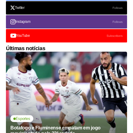
Twitter
Follows
Instagram
Follows
YouTube
Subscribers
Últimas notícias
Esportes
Botafogo e Fluminense empatam em jogo