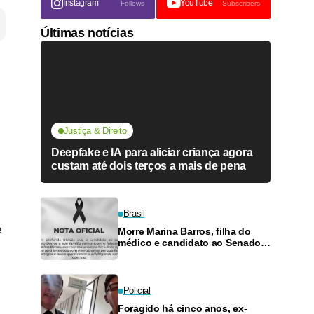
Instagram
YouTube
Follows
Subscribers
Últimas notícias
Justiça & Direito
Deepfake e IA para aliciar criança agora
custam até dois terços a mais de pena
Brasil
e
Morre Marina Barros, filha do
médico e candidato ao Senado
Antônio Barros
Policial
Foragido há cinco anos, ex-