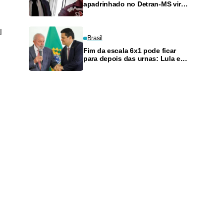
apadrinhado no Detran-MS vira
réu de novo — e é achado
fazendo frete
l
Brasil
Fim da escala 6x1 pode ficar
para depois das urnas: Lula e
Alcolumbre discutem adiamento