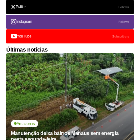
Twitter
Follows
Instagram
Follows
YouTube
Subscribers
Últimas notícias
Amazonas
Manutenção deixa bairros Manaus sem energia
nesta segunda-feira