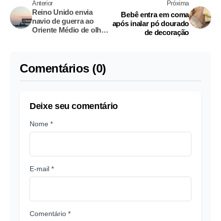
Anterior
Próxima
Reino Unido envia
Bebê entra em coma
navio de guerra ao
após inalar pó dourado
Oriente Médio de olho
de decoração
em uma possível
missão em Ormuz
Comentários (0)
Deixe seu comentário
Nome *
E-mail *
Comentário *