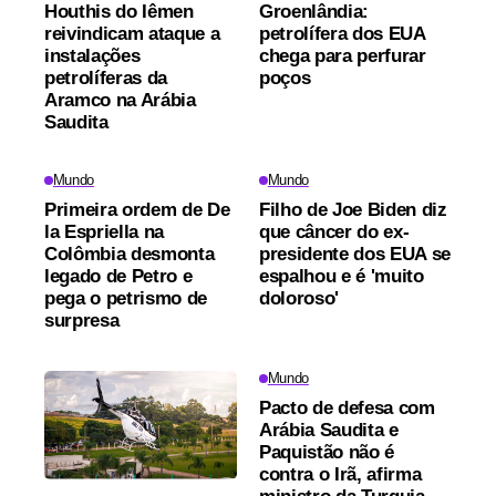
Houthis do Iêmen
Groenlândia:
reivindicam ataque a
petrolífera dos EUA
instalações
chega para perfurar
petrolíferas da
poços
Aramco na Arábia
Saudita
Mundo
Mundo
Primeira ordem de De
Filho de Joe Biden diz
la Espriella na
que câncer do ex-
Colômbia desmonta
presidente dos EUA se
legado de Petro e
espalhou e é 'muito
pega o petrismo de
doloroso'
surpresa
Mundo
Pacto de defesa com
Arábia Saudita e
Paquistão não é
contra o Irã, afirma