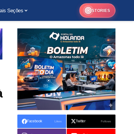
ais Seções
STORIES
à
Facebook
Twitter
Likes
Follows