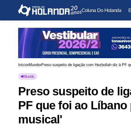
Coluna Do Holanda
E
Início
Mundo
Preso suspeito de ligação com Hezbollah diz à PF qu
Mundo
Preso suspeito de li
PF que foi ao Líbano
musical'