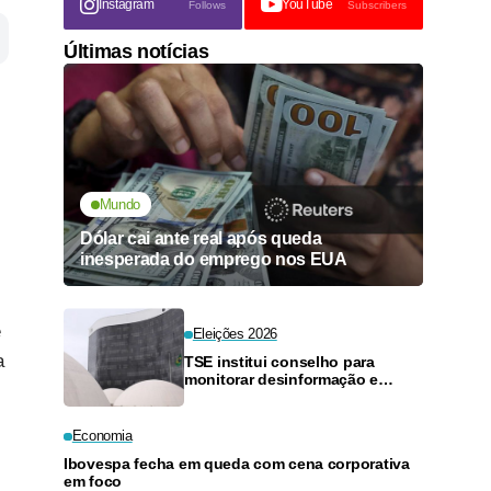
Instagram
YouTube
Follows
Subscribers
Últimas notícias
Mundo
Dólar cai ante real após queda
inesperada do emprego nos EUA
e
Eleições 2026
a
TSE institui conselho para
monitorar desinformação e
inteligência artificial
Economia
Ibovespa fecha em queda com cena corporativa
em foco