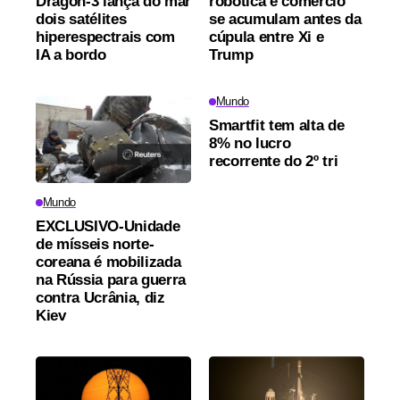
Dragon-3 lança do mar
robótica e comércio
dois satélites
se acumulam antes da
hiperespectrais com
cúpula entre Xi e
IA a bordo
Trump
Mundo
Smartfit tem alta de
8% no lucro
recorrente do 2º tri
Mundo
EXCLUSIVO-Unidade
de mísseis norte-
coreana é mobilizada
na Rússia para guerra
contra Ucrânia, diz
Kiev