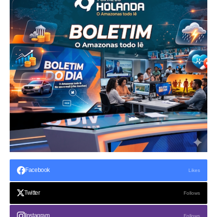
Facebook
Likes
Twitter
Follows
Instagram
Follows