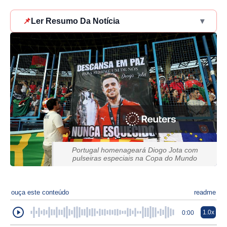
📌
Ler Resumo Da Notícia
▾
Portugal homenageará Diogo Jota com
pulseiras especiais na Copa do Mundo
ouça este conteúdo
readme
1.0x
0:00