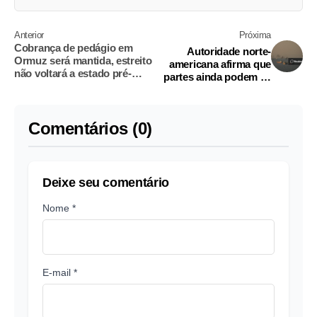
Anterior
Próxima
Cobrança de pedágio em
Autoridade norte-
Ormuz será mantida, estreito
americana afirma que
não voltará a estado pré-
partes ainda podem se
guerra, diz Irã
retirar do acordo com o
Irã; sequência de ações
será crucial
Comentários (0)
Deixe seu comentário
Nome *
E-mail *