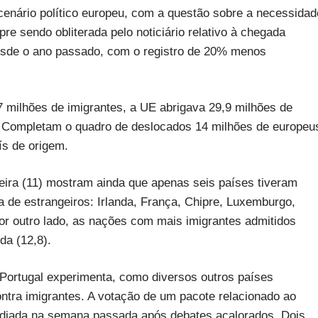
cenário político europeu, com a questão sobre a necessidad
re sendo obliterada pelo noticiário relativo à chegada
esde o ano passado, com o registro de 20% menos
milhões de imigrantes, a UE abrigava 29,9 milhões de
l. Completam o quadro de deslocados 14 milhões de europeu
s de origem.
eira (11) mostram ainda que apenas seis países tiveram
de estrangeiros: Irlanda, França, Chipre, Luxemburgo,
Por outro lado, as nações com mais imigrantes admitidos
da (12,8).
 Portugal experimenta, como diversos outros países
ontra imigrantes. A votação de um pacote relacionado ao
 adiada na semana passada após debates acalorados. Dois