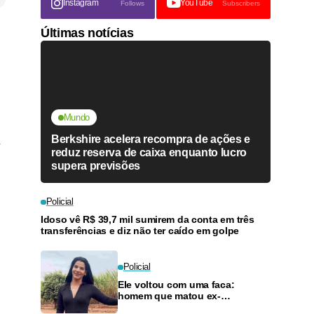
Instagram
YouTube
Follows
Subscribers
Últimas notícias
Mundo
Berkshire acelera recompra de ações e
reduz reserva de caixa enquanto lucro
supera previsões
Policial
Idoso vê R$ 39,7 mil sumirem da conta em três
transferências e diz não ter caído em golpe
Policial
Ele voltou com uma faca:
homem que matou ex-
companheira com 11 golpes é