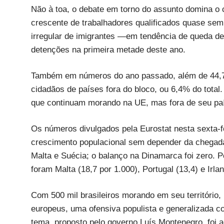
Não à toa, o debate em torno do assunto domina o 
crescente de trabalhadores qualificados quase semp
irregular de imigrantes —em tendência de queda d
detenções na primeira metade deste ano.
Também em números do ano passado, além de 44,7 
cidadãos de países fora do bloco, ou 6,4% do tota
que continuam morando na UE, mas fora de seu paí
Os números divulgados pela Eurostat nesta sexta-f
crescimento populacional sem depender da chegada 
Malta e Suécia; o balanço na Dinamarca foi zero. 
foram Malta (18,7 por 1.000), Portugal (13,4) e Irlan
Com 500 mil brasileiros morando em seu território,
europeus, uma ofensiva populista e generalizada c
tema, proposto pelo governo Luís Montenegro, foi