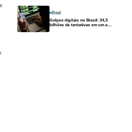
condenado a 33 anos
e
Brasil
Golpes digitais no Brasil: 34,5
bilhões de tentativas em um ano
e prejuízo de R$ 21,2 bilhões
s