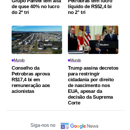
Grupo Panvel tem alta
Petrobras tem lucro
de quse 40% no lucro
líquido de R$52,4 bi
do 2º tri
no 2° tri
Mundo
Mundo
Conselho da
Trump assina decretos
Petrobras aprova
para restringir
R$17,4 bi em
cidadania por direito
remuneração aos
de nascimento nos
acionistas
EUA, apesar da
decisão da Suprema
Corte
Siga-nos no