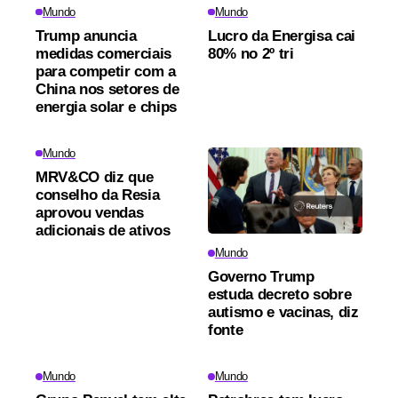
Mundo
Mundo
Trump anuncia
Lucro da Energisa cai
medidas comerciais
80% no 2º tri
para competir com a
China nos setores de
energia solar e chips
Mundo
MRV&CO diz que
conselho da Resia
aprovou vendas
adicionais de ativos
Mundo
Governo Trump
estuda decreto sobre
autismo e vacinas, diz
fonte
Mundo
Mundo