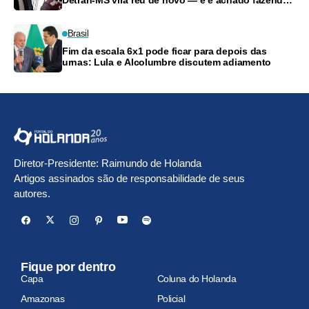
Detran-MS vira réu de novo — e é achado fazendo
frete
Brasil
Fim da escala 6x1 pode ficar para depois das
urnas: Lula e Alcolumbre discutem adiamento
Diretor-Presidente: Raimundo de Holanda
Artigos assinados são de responsabilidade de seus
autores.
Fique por dentro
Capa
Coluna do Holanda
Amazonas
Policial