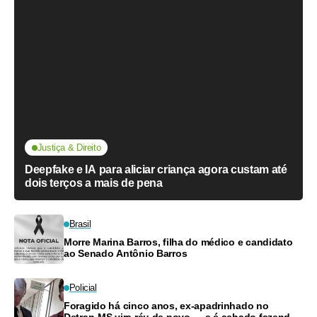
Justiça & Direito
Deepfake e IA para aliciar criança agora custam até
dois terços a mais de pena
Brasil
Morre Marina Barros, filha do médico e candidato
ao Senado Antônio Barros
Policial
Foragido há cinco anos, ex-apadrinhado no