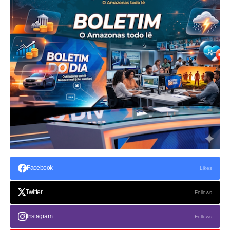
Facebook
Likes
Twitter
Follows
Instagram
Follows