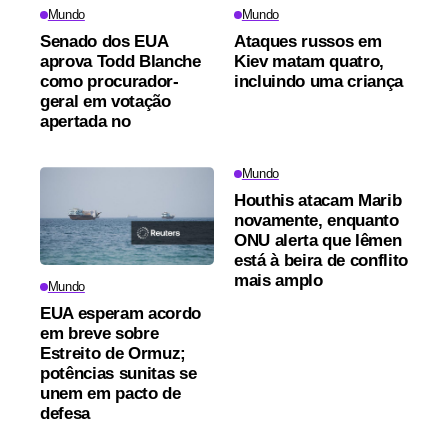
Mundo
Mundo
Senado dos EUA
Ataques russos em
aprova Todd Blanche
Kiev matam quatro,
como procurador-
incluindo uma criança
geral em votação
apertada no
Mundo
Houthis atacam Marib
novamente, enquanto
ONU alerta que Iêmen
está à beira de conflito
mais amplo
Mundo
EUA esperam acordo
em breve sobre
Estreito de Ormuz;
potências sunitas se
unem em pacto de
defesa