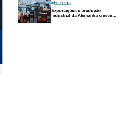
Economia
Exportações e produção
industrial da Alemanha crescem
mais do que o esperado em
junho