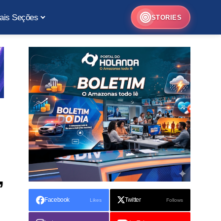
ais Seções
STORIES
,
Facebook
Twitter
Likes
Follows