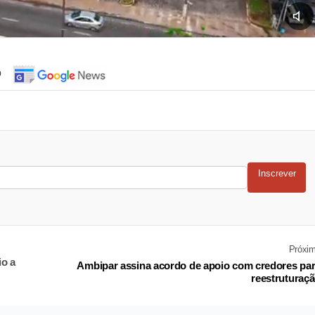
o
Inscrever
Próxi
io a
Ambipar assina acordo de apoio com credores pa
reestruturaç