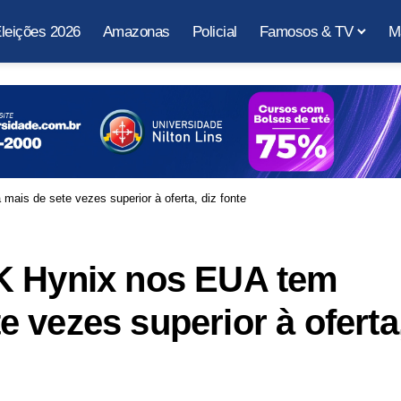
leições 2026
Amazonas
Policial
Famosos & TV
M
Oferta de ADRs da SK Hynix nos EUA tem demanda mais de sete vezes superior à oferta, diz fonte
K Hynix nos EUA tem
 vezes superior à oferta