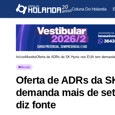
Coluna Do Holanda
E
Início
Mundo
Mundo
Oferta de ADRs da S
demanda mais de sete
diz fonte