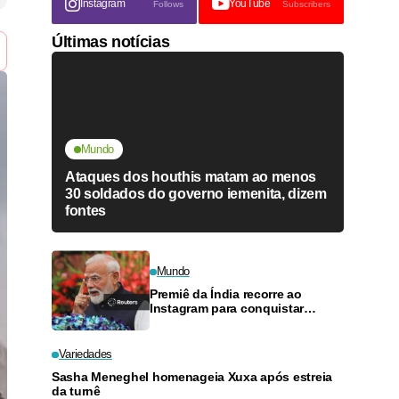
Instagram
YouTube
Follows
Subscribers
Últimas notícias
Mundo
Ataques dos houthis matam ao menos
30 soldados do governo iemenita, dizem
fontes
Mundo
Premiê da Índia recorre ao
Instagram para conquistar
eleitores jovens após protesto
da Geração Z
Variedades
Sasha Meneghel homenageia Xuxa após estreia
da turnê