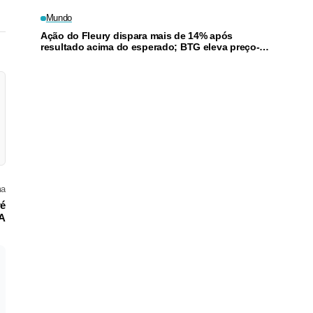
Mundo
Ação do Fleury dispara mais de 14% após
resultado acima do esperado; BTG eleva preço-
alvo
ma
ré
A