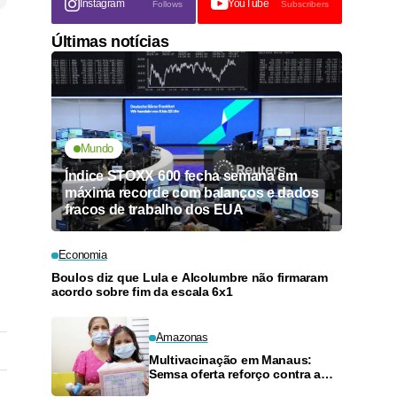
Instagram
YouTube
Follows
Subscribers
Últimas notícias
Mundo
Índice STOXX 600 fecha semana em
máxima recorde com balanços e dados
fracos de trabalho dos EUA
Economia
Boulos diz que Lula e Alcolumbre não firmaram
acordo sobre fim da escala 6x1
Amazonas
Multivacinação em Manaus:
Semsa oferta reforço contra a
pólio para crianças de 4 anos