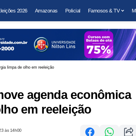
leições 2026
Amazonas
Policial
Famosos & TV
M
ia limpa de olho em reeleição
move agenda econômica
olho em reeleição
23 às 14h00