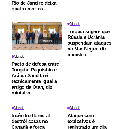
Rio de Janeiro deixa
quatro mortos
Mundo
Turquia sugere que
Rússia e Ucrânia
suspendam ataques
no Mar Negro, diz
ministro
Mundo
Pacto de defesa entre
Turquia, Paquistão e
Arábia Saudita é
tecnicamente igual a
artigo da Otan, diz
ministro
Mundo
Mundo
Incêndio florestal
Ataque com
destrói casas no
explosivos é
Canadá e força
registrado um dia