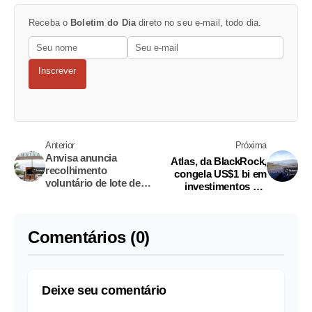
Receba o
Boletim do Dia
direto no seu e-mail, todo dia.
Inscrever
Anterior
Próxima
Anvisa anuncia
Atlas, da BlackRock,
recolhimento
congela US$1 bi em
voluntário de lote de
investimentos em
água mineral Crystal
energias renováveis no
sem gás por presença
Brasil
de bactéria
Comentários (0)
Deixe seu comentário