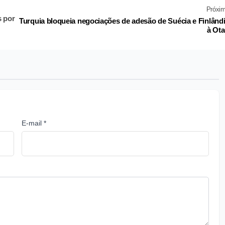
Próxi
s por
Turquia bloqueia negociações de adesão de Suécia e Finlând
à Ot
E-mail *