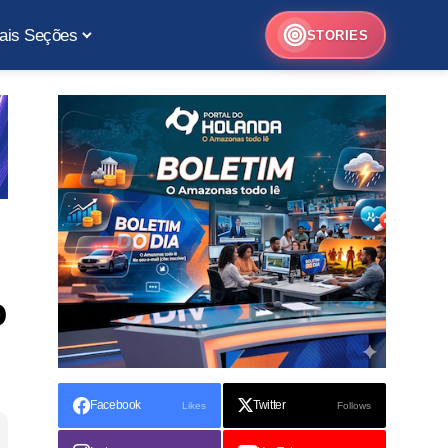
ais Seções
STORIES
o
Facebook
Twitter
Likes
Follows