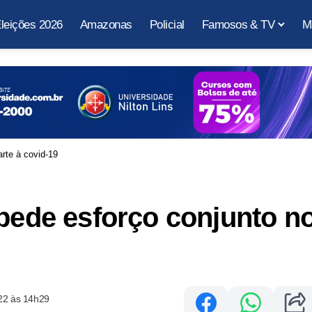
leições 2026
Amazonas
Policial
Famosos & TV
M
rte à covid-19
 pede esforço conjunto n
22 às 14h29