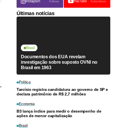
Instagram
YouTube
Follows
Subscribers
Últimas notícias
Brasil
,
Documentos dos EUA revelam
investigação sobre suposto OVNI no
Brasil em 1963
Política
"
Tarcísio registra candidatura ao governo de SP e
declara patrimônio de R$ 2,7 milhões
Economia
B3 lança índice para medir o desempenho de
ações de menor capitalização
Brasil