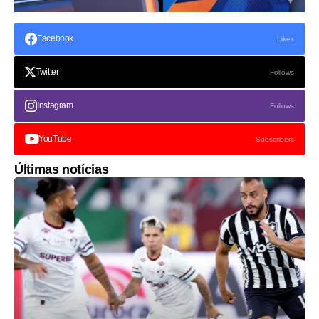
Facebook
Likes
Twitter
Follows
Instagram
Follows
YouTube
Subscribers
Últimas notícias