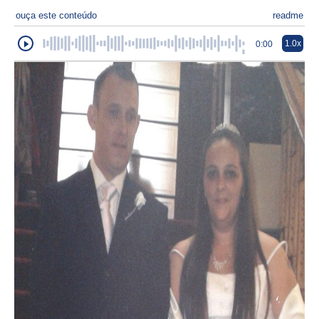
ouça este conteúdo
readme
1.0x
0:00