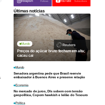
Instagram
YouTube
Follows
Subscribers
Últimas notícias
Mundo
Preços do açúcar bruto fecham em alta;
cacau cai
Mundo
Senadora argentina pede que Brasil reenvie
embaixador à Buenos Aires e preserve relação
s
Economia
No mercado de juros, DIs sobem com tensão
geopolítica, Copom hawkish e leilão do Tesouro
Política