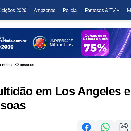
leições 2026
Amazonas
Policial
Famosos & TV
M
 ao menos 30 pessoas
ultidão em Los Angeles e
ssoas