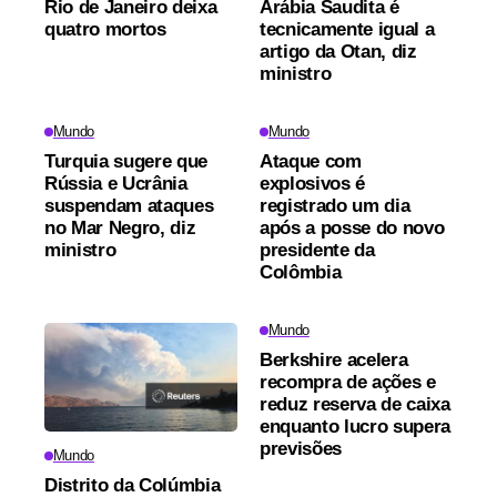
Rio de Janeiro deixa
Arábia Saudita é
quatro mortos
tecnicamente igual a
artigo da Otan, diz
ministro
Mundo
Mundo
Turquia sugere que
Ataque com
Rússia e Ucrânia
explosivos é
suspendam ataques
registrado um dia
no Mar Negro, diz
após a posse do novo
ministro
presidente da
Colômbia
Mundo
Berkshire acelera
recompra de ações e
reduz reserva de caixa
enquanto lucro supera
previsões
Mundo
Distrito da Colúmbia