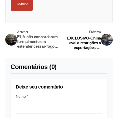
Inscrever
Anterior
Próxima
EUA não concordaram
EXCLUSIVO-China
formalmente em
avalia restrições a
estender cessar-fogo
exportações de
com Irã, diz autoridade
equipamentos para
dos EUA
energia solar para os
EUA
Comentários (0)
Deixe seu comentário
Nome *