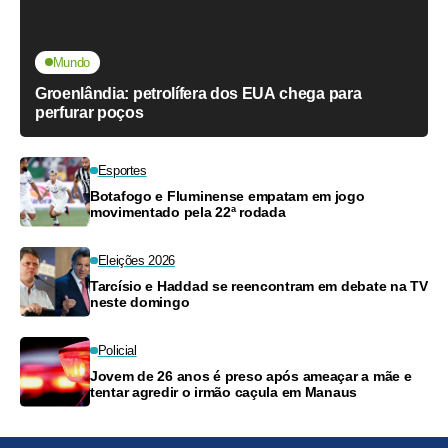
Mundo
Groenlândia: petrolífera dos EUA chega para
perfurar poços
Esportes
Botafogo e Fluminense empatam em jogo
movimentado pela 22ª rodada
Eleições 2026
Tarcísio e Haddad se reencontram em debate na TV
neste domingo
Policial
Jovem de 26 anos é preso após ameaçar a mãe e
tentar agredir o irmão caçula em Manaus