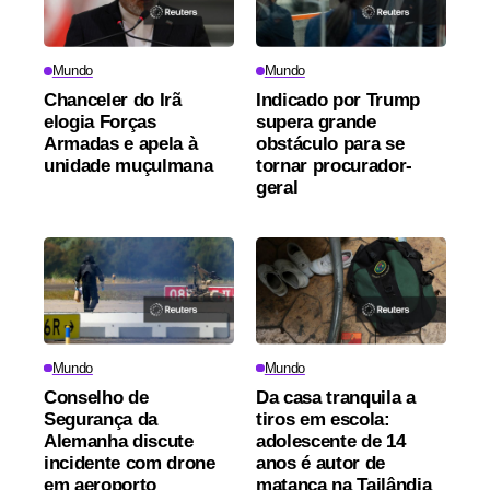
Mundo
Mundo
Chanceler do Irã
Indicado por Trump
elogia Forças
supera grande
Armadas e apela à
obstáculo para se
unidade muçulmana
tornar procurador-
geral
Mundo
Mundo
Conselho de
Da casa tranquila a
Segurança da
tiros em escola:
Alemanha discute
adolescente de 14
incidente com drone
anos é autor de
em aeroporto
matança na Tailândia