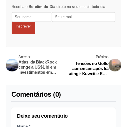
Receba o
Boletim do Dia
direto no seu e-mail, todo dia.
Inscrever
Anterior
Próxima
Atlas, da BlackRock,
Tensões no Golfo
congela US$1 bi em
aumentam após Irã
investimentos em
atingir Kuweit e EUA
energias renováveis no
realizar ataque perto de
Brasil
Ormuz
Comentários (0)
Deixe seu comentário
Nome *