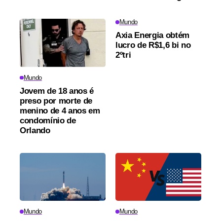
Mundo
Axia Energia obtém
lucro de R$1,6 bi no
2ºtri
Mundo
Jovem de 18 anos é
preso por morte de
menino de 4 anos em
condomínio de
Orlando
Mundo
Mundo