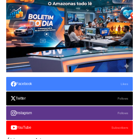
Facebook
Likes
Twitter
Follows
Instagram
Follows
YouTube
Subscribers