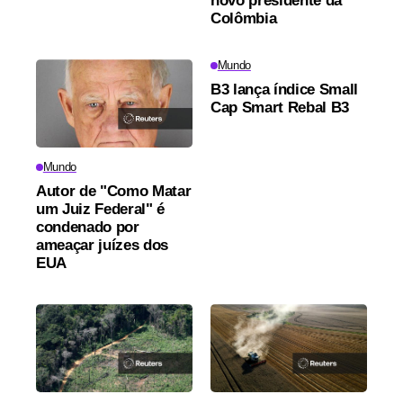
novo presidente da
Colômbia
Mundo
B3 lança índice Small
Cap Smart Rebal B3
Mundo
Autor de "Como Matar
um Juiz Federal" é
condenado por
ameaçar juízes dos
EUA