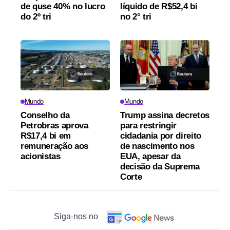
de quse 40% no lucro
líquido de R$52,4 bi
do 2º tri
no 2° tri
Mundo
Mundo
Conselho da
Trump assina decretos
Petrobras aprova
para restringir
R$17,4 bi em
cidadania por direito
remuneração aos
de nascimento nos
acionistas
EUA, apesar da
decisão da Suprema
Corte
Siga-nos no