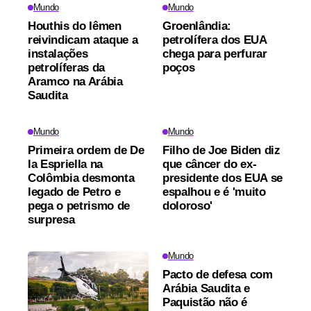
Mundo
Mundo
Houthis do Iêmen
Groenlândia:
reivindicam ataque a
petrolífera dos EUA
instalações
chega para perfurar
petrolíferas da
poços
Aramco na Arábia
Saudita
Mundo
Mundo
Primeira ordem de De
Filho de Joe Biden diz
la Espriella na
que câncer do ex-
Colômbia desmonta
presidente dos EUA se
legado de Petro e
espalhou e é 'muito
pega o petrismo de
doloroso'
surpresa
Mundo
Pacto de defesa com
Arábia Saudita e
Paquistão não é