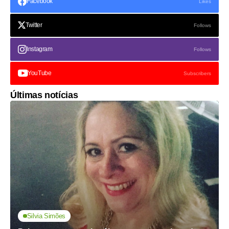
Facebook
Likes
Twitter
Follows
Instagram
Follows
YouTube
Subscribers
Últimas notícias
Silvia Simões