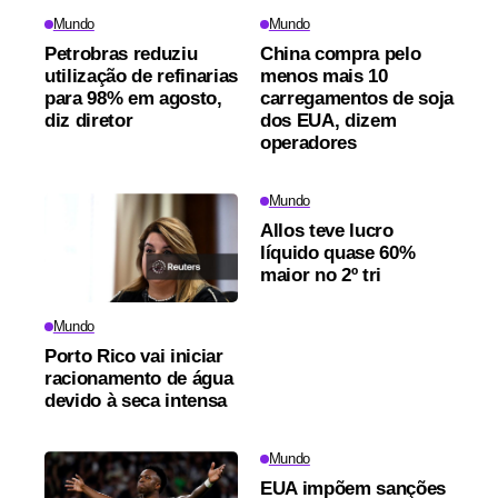
Mundo
Mundo
Petrobras reduziu
China compra pelo
utilização de refinarias
menos mais 10
para 98% em agosto,
carregamentos de soja
diz diretor
dos EUA, dizem
operadores
Mundo
Allos teve lucro
líquido quase 60%
maior no 2º tri
Mundo
Porto Rico vai iniciar
racionamento de água
devido à seca intensa
Mundo
EUA impõem sanções