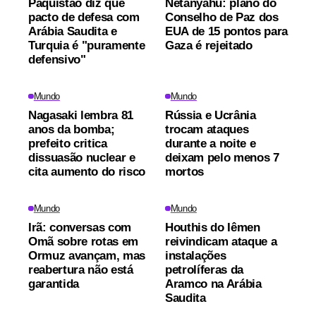
Paquistão diz que
Netanyahu: plano do
pacto de defesa com
Conselho de Paz dos
Arábia Saudita e
EUA de 15 pontos para
Turquia é "puramente
Gaza é rejeitado
defensivo"
Mundo
Mundo
Nagasaki lembra 81
Rússia e Ucrânia
anos da bomba;
trocam ataques
prefeito critica
durante a noite e
dissuasão nuclear e
deixam pelo menos 7
cita aumento do risco
mortos
Mundo
Mundo
Irã: conversas com
Houthis do Iêmen
Omã sobre rotas em
reivindicam ataque a
Ormuz avançam, mas
instalações
reabertura não está
petrolíferas da
garantida
Aramco na Arábia
Saudita