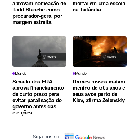
aprovam nomeação de
mortal em uma escola
Todd Blanche como
na Tailândia
procurador-geral por
margem estreita
Mundo
Mundo
Senado dos EUA
Drones russos matam
aprova financiamento
menino de três anos e
de curto prazo para
seus avós perto de
evitar paralisação do
Kiev, afirma Zelenskiy
governo antes das
eleições
Siga-nos no