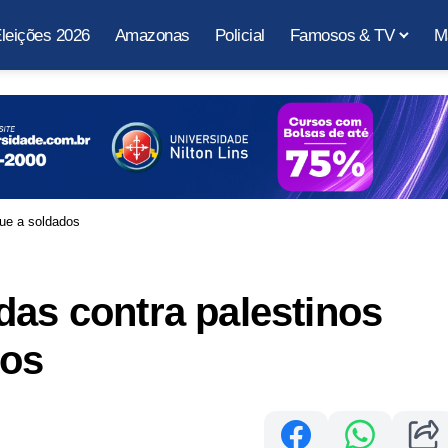
leições 2026
Amazonas
Policial
Famosos & TV
M
que a soldados
das contra palestinos
dos