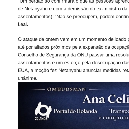
“Um perdão só confirmará o que as pessoas apren
de Netanyahu e com a demissão do ex-ministro da 
assentamentos): ‘Não se preocupem, podem continuar
Leal.
O ataque de ontem vem em um momento delicado par
até por aliados próximos pela expansão da ocupação
Conselho de Segurança da ONU passar uma resoluçã
assentamentos e um esforço pela desocupação das 
EUA, a moção fez Netanyahu anunciar medidas retal
unânime.