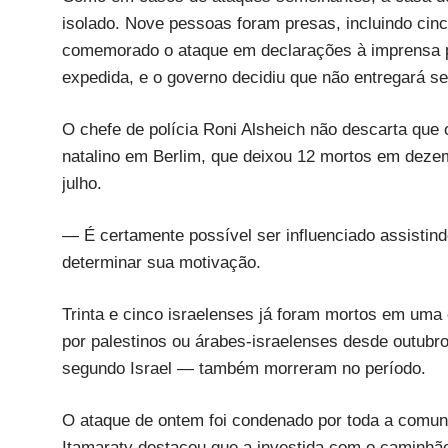
isolado. Nove pessoas foram presas, incluindo cinc
comemorado o ataque em declarações à imprensa p
expedida, e o governo decidiu que não entregará se
O chefe de polícia Roni Alsheich não descarta que 
natalino em Berlim, que deixou 12 mortos em deze
julho.
— É certamente possível ser influenciado assistindo
determinar sua motivação.
Trinta e cinco israelenses já foram mortos em uma
por palestinos ou árabes-israelenses desde outubr
segundo Israel — também morreram no período.
O ataque de ontem foi condenado por toda a comun
Itamaraty destacou que a investida com o caminhão 