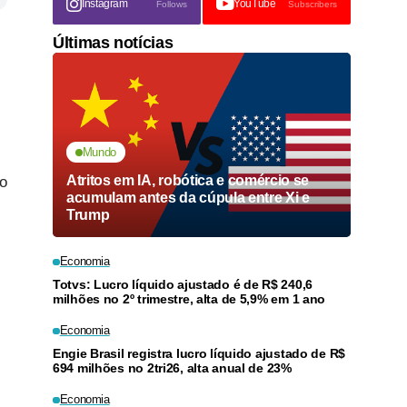
Instagram
YouTube
Follows
Subscribers
Últimas notícias
Mundo
Atritos em IA, robótica e comércio se
 o
acumulam antes da cúpula entre Xi e
Trump
Economia
Totvs: Lucro líquido ajustado é de R$ 240,6
milhões no 2º trimestre, alta de 5,9% em 1 ano
Economia
Engie Brasil registra lucro líquido ajustado de R$
694 milhões no 2tri26, alta anual de 23%
Economia