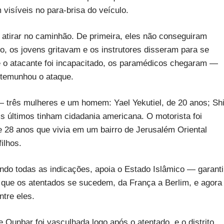
visíveis no para-brisa do veículo.
tirar no caminhão. De primeira, eles não conseguiram
, os jovens gritavam e os instrutores disseram para se
 o atacante foi incapacitado, os paramédicos chegaram —
stemunhou o ataque.
— três mulheres e um homem: Yael Yekutiel, de 20 anos; Shi
is últimos tinham cidadania americana. O motorista foi
e 28 anos que vivia em um bairro de Jerusalém Oriental
ilhos.
do todas as indicações, apoia o Estado Islâmico — garant
s que os atentados se sucedem, da França a Berlim, e agora
tre eles.
unbar foi vasculhada logo após o atentado, e o distrito,