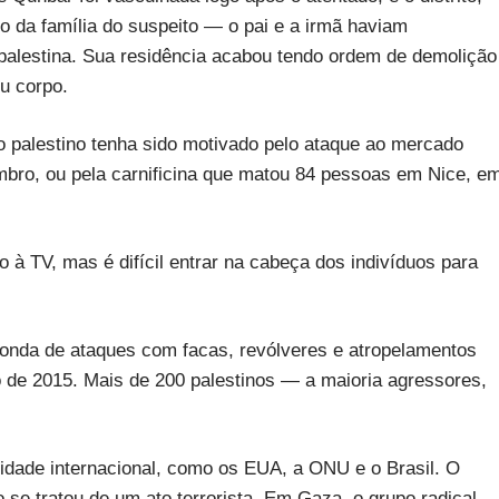
o da família do suspeito — o pai e a irmã haviam
alestina. Sua residência acabou tendo ordem de demolição
u corpo.
o palestino tenha sido motivado pelo ataque ao mercado
mbro, ou pela carnificina que matou 84 pessoas em Nice, e
 à TV, mas é difícil entrar na cabeça dos indivíduos para
 onda de ataques com facas, revólveres e atropelamentos
o de 2015. Mais de 200 palestinos — a maioria agressores,
idade internacional, como os EUA, a ONU e o Brasil. O
se tratou de um ato terrorista. Em Gaza, o grupo radical