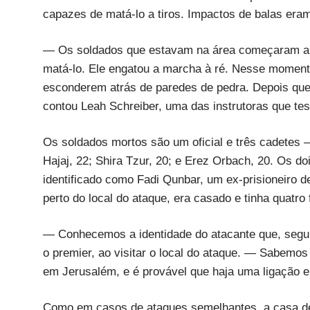
capazes de matá-lo a tiros. Impactos de balas eram 
— Os soldados que estavam na área começaram a a
matá-lo. Ele engatou a marcha à ré. Nesse momento
esconderem atrás de paredes de pedra. Depois que
contou Leah Schreiber, uma das instrutoras que te
Os soldados mortos são um oficial e três cadetes 
Hajaj, 22; Shira Tzur, 20; e Erez Orbach, 20. Os do
identificado como Fadi Qunbar, um ex-prisioneiro d
perto do local do ataque, era casado e tinha quatro f
— Conhecemos a identidade do atacante que, segun
o premier, ao visitar o local do ataque. — Sabemo
em Jerusalém, e é provável que haja uma ligação en
Como em casos de ataques semelhantes, a casa de Q