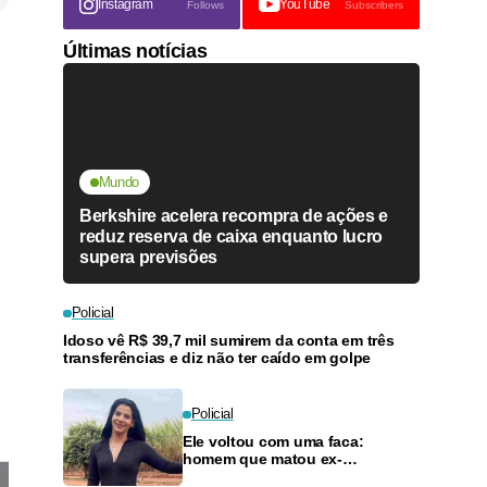
Instagram
YouTube
Follows
Subscribers
Últimas notícias
Mundo
Berkshire acelera recompra de ações e
reduz reserva de caixa enquanto lucro
supera previsões
Policial
Idoso vê R$ 39,7 mil sumirem da conta em três
transferências e diz não ter caído em golpe
Policial
Ele voltou com uma faca:
homem que matou ex-
companheira com 11 golpes é