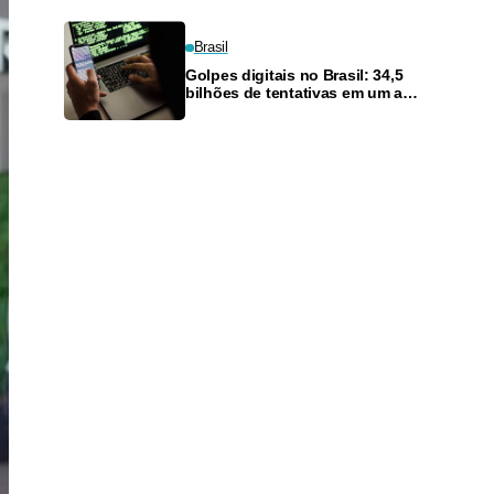
condenado a 33 anos
Brasil
Golpes digitais no Brasil: 34,5
bilhões de tentativas em um ano
e prejuízo de R$ 21,2 bilhões