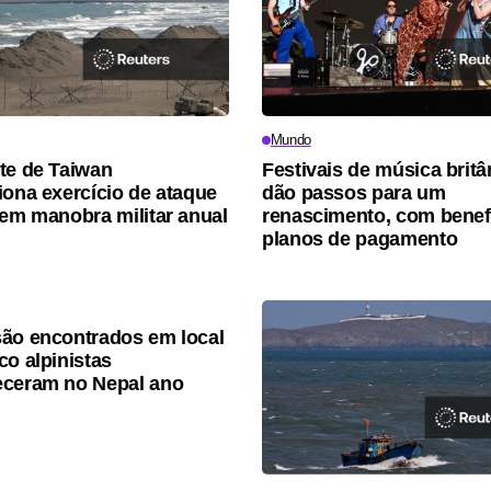
Mundo
te de Taiwan
Festivais de música britâ
iona exercício de ataque
dão passos para um
 em manobra militar anual
renascimento, com benef
planos de pagamento
ão encontrados em local
co alpinistas
eceram no Nepal ano