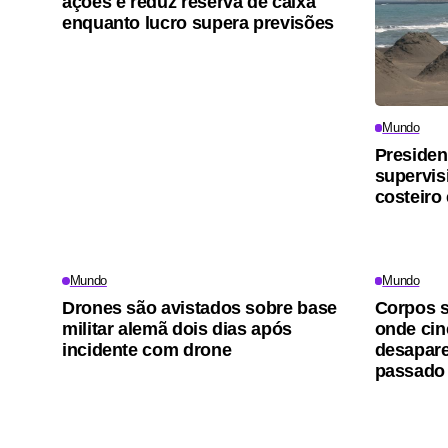
ações e reduz reserva de caixa
enquanto lucro supera previsões
Mundo
Presiden
supervis
costeiro
Mundo
Mundo
Drones são avistados sobre base
Corpos s
militar alemã dois dias após
onde cin
incidente com drone
desapar
passado