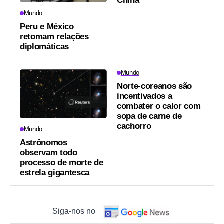
China
Mundo
Peru e México
retomam relações
diplomáticas
Mundo
Norte-coreanos são
incentivados a
combater o calor com
sopa de carne de
cachorro
Mundo
Astrônomos
observam todo
processo de morte de
estrela gigantesca
Siga-nos no