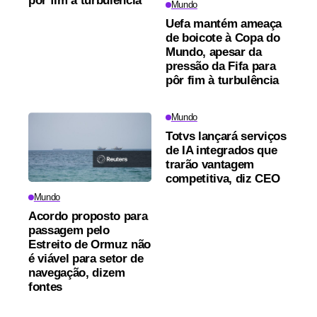
pôr fim à turbulência
Mundo
Uefa mantém ameaça
de boicote à Copa do
Mundo, apesar da
pressão da Fifa para
pôr fim à turbulência
Mundo
Totvs lançará serviços
de IA integrados que
trarão vantagem
competitiva, diz CEO
Mundo
Acordo proposto para
passagem pelo
Estreito de Ormuz não
é viável para setor de
navegação, dizem
fontes