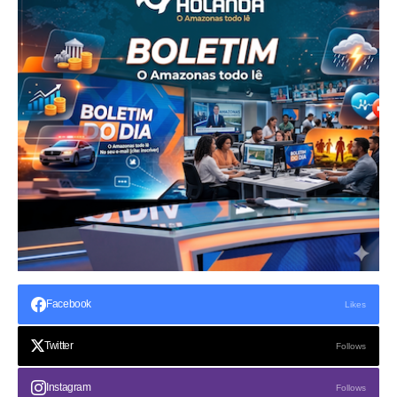
Facebook
Likes
Twitter
Follows
Instagram
Follows