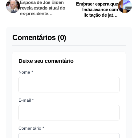
Esposa de Joe Biden
Embraer espera que
revela estado atual do
Índia avance com
ex-presidente
licitação de jatos
americano: "O câncer
militares de carga nos
cobra seu preço"
próximos meses
Comentários (0)
Deixe seu comentário
Nome *
E-mail *
Comentário *