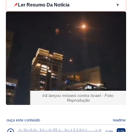
📌
Ler Resumo Da Notícia
▾
Irã lançou mísseis contra Israel - Foto:
Reprodução
ouça este conteúdo
readme
1.0x
0:00