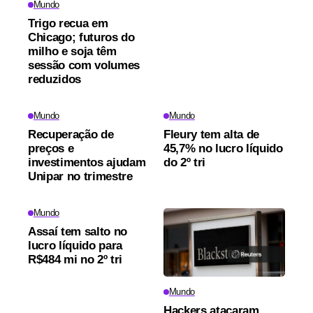
Mundo
Trigo recua em
Chicago; futuros do
milho e soja têm
sessão com volumes
reduzidos
Mundo
Mundo
Recuperação de
Fleury tem alta de
preços e
45,7% no lucro líquido
investimentos ajudam
do 2º tri
Unipar no trimestre
Mundo
Assaí tem salto no
lucro líquido para
R$484 mi no 2º tri
Mundo
Hackers atacaram