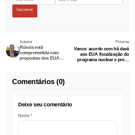
Inscrever
Anterior
Próxima
Rússia está
Vance: acordo com Irã dará
comprometida com
aos EUA fiscalização do
propostas dos EUA
programa nuclear e prevê
para paz e rejeita
verificação
ultimatos da Europa,
diz chanceler
Comentários (0)
Deixe seu comentário
Nome *