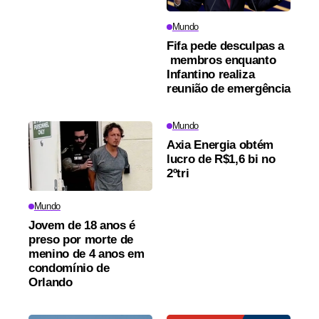
Mundo
Fifa pede desculpas a
membros enquanto
Infantino realiza
reunião de emergência
Mundo
Axia Energia obtém
lucro de R$1,6 bi no
2ºtri
Mundo
Jovem de 18 anos é
preso por morte de
menino de 4 anos em
condomínio de
Orlando