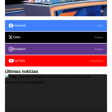
Facebook
Likes
Twitter
Follows
Instagram
Follows
YouTube
Subscribers
Últimas notícias