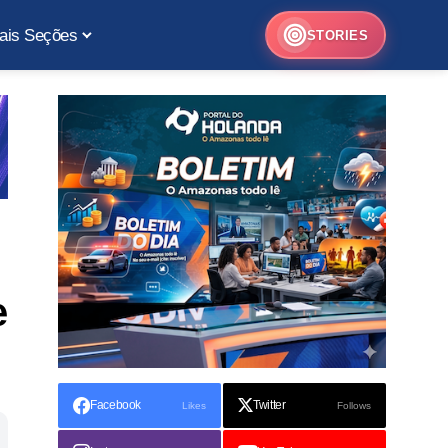
ais Seções
STORIES
e
Facebook
Twitter
Likes
Follows