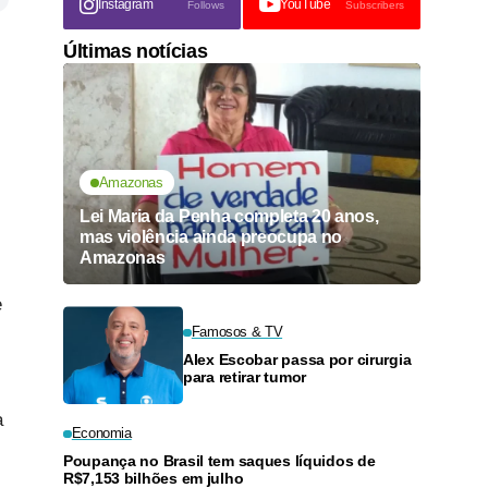
Instagram
YouTube
Follows
Subscribers
Últimas notícias
Amazonas
Lei Maria da Penha completa 20 anos,
mas violência ainda preocupa no
Amazonas
e
Famosos & TV
Alex Escobar passa por cirurgia
para retirar tumor
a
Economia
Poupança no Brasil tem saques líquidos de
R$7,153 bilhões em julho