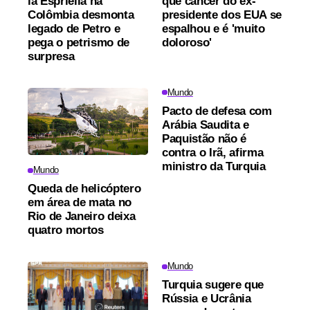
la Espriella na
que câncer do ex-
Colômbia desmonta
presidente dos EUA se
legado de Petro e
espalhou e é 'muito
pega o petrismo de
doloroso'
surpresa
Mundo
Pacto de defesa com
Arábia Saudita e
Paquistão não é
contra o Irã, afirma
ministro da Turquia
Mundo
Queda de helicóptero
em área de mata no
Rio de Janeiro deixa
quatro mortos
Mundo
Turquia sugere que
Rússia e Ucrânia