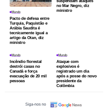
suspendam ataques
no Mar Negro, diz
ministro
Mundo
Pacto de defesa entre
Turquia, Paquistão e
Arábia Saudita é
tecnicamente igual a
artigo da Otan, diz
ministro
Mundo
Mundo
Incêndio florestal
Ataque com
destrói casas no
explosivos é
Canadá e força
registrado um dia
evacuação de 20 mil
após a posse do novo
pessoas
presidente da
Colômbia
Siga-nos no