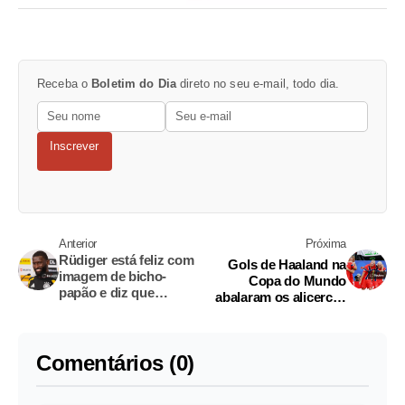
Receba o
Boletim do Dia
direto no seu e-mail, todo dia.
Inscrever
Anterior
Próxima
Rüdiger está feliz com
Gols de Haaland na
imagem de bicho-
Copa do Mundo
papão e diz que
abalaram os alicerces
qualquer publicidade é
da Noruega, diz
bem-vinda
instituto de sismologia
Comentários (0)