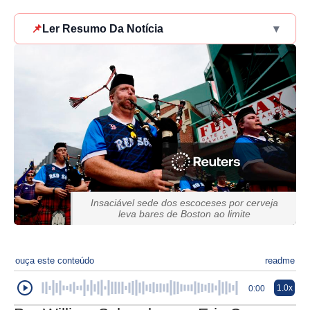
📌
Ler Resumo Da Notícia
▾
Insaciável sede dos escoceses por cerveja
leva bares de Boston ao limite
ouça este conteúdo
readme
1.0x
0:00