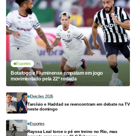
Esportes
Botafogo e Fluminense empatam em jogo
movimentado pela 22ª rodada
Eleições 2026
Tarcísio e Haddad se reencontram em debate na TV
neste domingo
Esportes
Rayssa Leal torce o pé em treino no Rio, mas