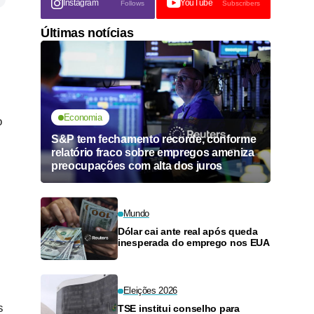
Instagram
YouTube
Follows
Subscribers
Últimas notícias
Economia
o
S&P tem fechamento recorde, conforme
relatório fraco sobre empregos ameniza
preocupações com alta dos juros
Mundo
Dólar cai ante real após queda
inesperada do emprego nos EUA
Eleições 2026
s
TSE institui conselho para