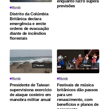
enquanto lucro supera
previsões
Mundo
Distrito da Colúmbia
Britânica declara
emergência e emite
ordens de evacuação
diante de incêndios
florestais
Mundo
Mundo
Presidente de Taiwan
Festivais de música
supervisiona exercício
britânicos dão passos
de ataque costeiro em
para um
manobra militar anual
renascimento, com
benefícios e planos de